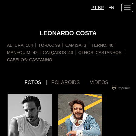
PT-BR
EN
Togg
navi
LEONARDO
COSTA
ALTURA:
184
TÓRAX:
99
CAMISA:
3
TERNO:
48
MANEQUIM:
42
CALÇADOS:
43
OLHOS:
CASTANHOS
CABELOS:
CASTANHO
FOTOS
POLAROIDS
VÍDEOS
Imprimir