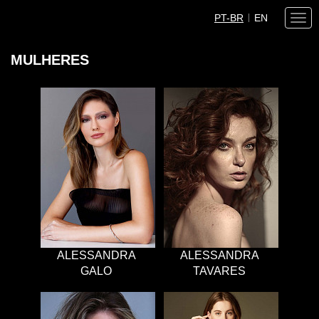
PT-BR
EN
Togg
navi
MULHERES
ALESSANDRA
ALESSANDRA
GALO
TAVARES