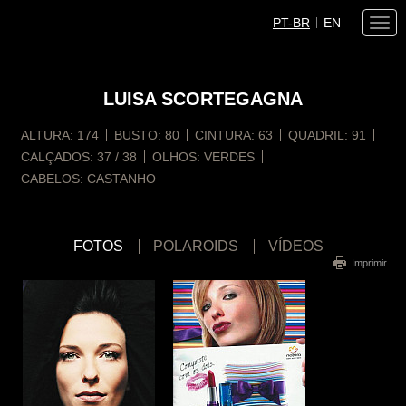
PT-BR
EN
Togg
navi
LUISA
SCORTEGAGNA
ALTURA:
174
BUSTO:
80
CINTURA:
63
QUADRIL:
91
CALÇADOS:
37 / 38
OLHOS:
VERDES
CABELOS:
CASTANHO
FOTOS
POLAROIDS
VÍDEOS
Imprimir