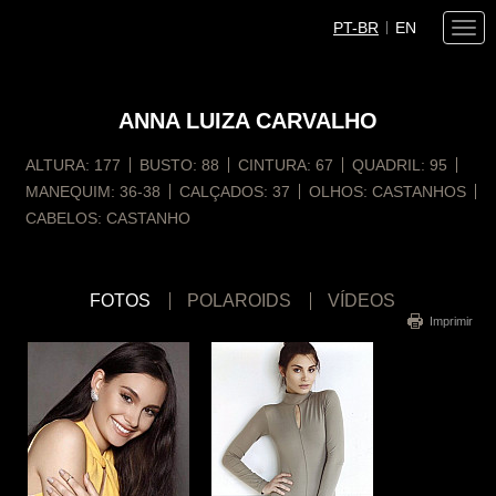
PT-BR
EN
Togg
navi
ANNA
LUIZA CARVALHO
ALTURA:
177
BUSTO:
88
CINTURA:
67
QUADRIL:
95
MANEQUIM:
36-38
CALÇADOS:
37
OLHOS:
CASTANHOS
CABELOS:
CASTANHO
FOTOS
POLAROIDS
VÍDEOS
Imprimir