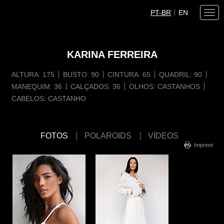
PT-BR
EN
Togg
navi
KARINA
FERREIRA
ALTURA:
175
BUSTO:
90
CINTURA:
65
QUADRIL:
90
MANEQUIM:
36
CALÇADOS:
36
OLHOS:
CASTANHOS
CABELOS:
CASTANHO
FOTOS
POLAROIDS
VÍDEOS
Imprimir