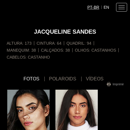
PT-BR
EN
Togg
navi
JACQUELINE
SANDES
ALTURA:
173
CINTURA:
64
QUADRIL:
94
MANEQUIM:
38
CALÇADOS:
38
OLHOS:
CASTANHOS
CABELOS:
CASTANHO
FOTOS
POLAROIDS
VÍDEOS
Imprimir