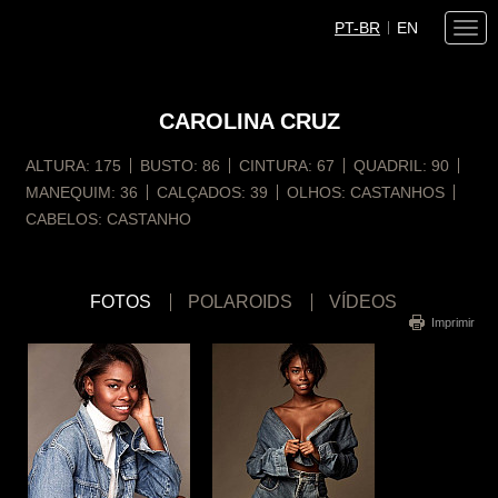
PT-BR
EN
Togg
navi
CAROLINA
CRUZ
ALTURA:
175
BUSTO:
86
CINTURA:
67
QUADRIL:
90
MANEQUIM:
36
CALÇADOS:
39
OLHOS:
CASTANHOS
CABELOS:
CASTANHO
FOTOS
POLAROIDS
VÍDEOS
Imprimir