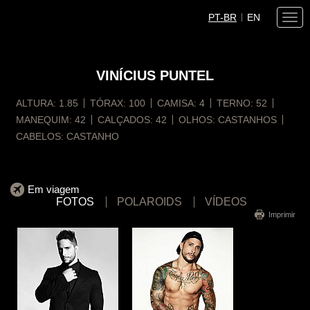
PT-BR
EN
Togg
navi
VINÍCIUS
PUNTEL
ALTURA:
1.85
TÓRAX:
100
CAMISA:
4
TERNO:
52
MANEQUIM:
42
CALÇADOS:
42
OLHOS:
CASTANHOS
CABELOS:
CASTANHO
Em viagem
FOTOS
POLAROIDS
VÍDEOS
Imprimir